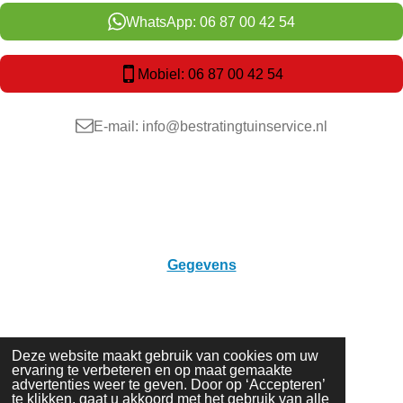
WhatsApp: 06 87 00 42 54
Mobiel: 06 87 00 42 54
E-mail: info@bestratingtuinservice.nl
Volg mij op Facebook! 👍
Gegevens
Bestrating & Tuinservice
Dennelaar 80
5467 JN Veghel
KvK: 81595883
© 2025 Bestrating & Tuinservice | KvK: 81595883 |
Deze website maakt gebruik van cookies om uw
Privacyverklaring
| Website made by
klamczynski.nl
ervaring te verbeteren en op maat gemaakte
advertenties weer te geven. Door op ‘Accepteren’
te klikken, gaat u akkoord met het gebruik van alle