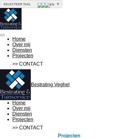
▾
SELECTEER TAAL
Ga
direct
naar
de
hoofdinhoud
Home
Over mij
Diensten
Projecten
>> CONTACT
Bestrating Veghel
Home
Over mij
Diensten
Projecten
>> CONTACT
Projecten